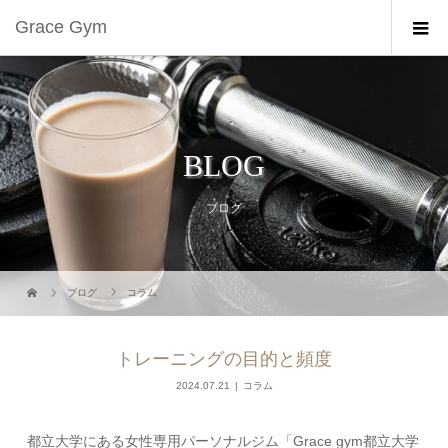
Grace Gym
BLOG
ブログ
ブログ
コラム
トレーニングの目的と頻度
2024.07.21
コラム
都立大学にある女性専用パーソナルジム「Grace gym都立大学