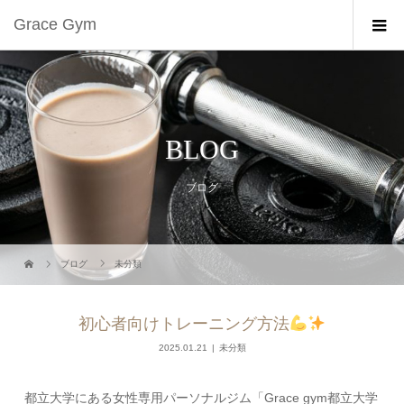
Grace Gym
BLOG
ブログ
ブログ
未分類
初心者向けトレーニング方法
2025.01.21
未分類
都立大学にある女性専用パーソナルジム「Grace gym都立大学