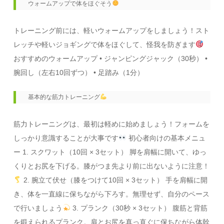
 ウォームアップで体をほぐそう
トレーニング前には、軽いウォームアップをしましょう！スト
レッチや軽いジョギングで体をほぐして、怪我を防ぎます
おすすめのウォームアップ • ジャンピングジャック（30秒） •
腕回し（左右10回ずつ） • 足踏み（1分）
 基本的な筋力トレーニング
筋力トレーニングは、最初は軽めに始めましょう！フォームを
しっかり意識することが大事です
初心者向けの基本メニュ
ー 1. スクワット（10回 × 3セット） 脚を肩幅に開いて、ゆっ
くりとお尻を下げる。膝がつま先より前に出ないように注意！
2. 腕立て伏せ（膝をつけて10回 × 3セット） 手を肩幅に開
き、体を一直線に保ちながら下ろす。無理せず、自分のペース
で行いましょう
3. プランク（30秒 × 3セット） 腹筋と背筋
を鍛えられるプランク。肩とお尻を真っ直ぐに保ちながら体幹