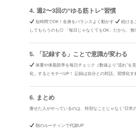
4. 週2〜3回の“ゆる筋トレ”習慣
短時間でOK！全身をバランスよく動かす
続ける
してもらうのも◎ 「毎日じゃなくてもOK」だから、無
5. 「記録する」ことで意識が変わる
体重や体脂肪率を毎日チェック（数値より“流れ”を
化」するとモチベUP！ 記録は自分との対話。習慣化
6. まとめ
痩せた人がやっているのは、特別なことじゃなく“日常
朝のルーティンで代謝UP