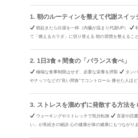
1. 朝のルーティンを整えて代謝スイッ
朝起きたら白湯を一杯（内臓が温まり代謝UP）
て「燃えるカラダ」に切り替える 朝の習慣を整えるこ
2. 1日3食＋間食の「バランス食べ」
極端な食事制限はせず、必要な栄養を摂取
タンパ
やナッツなどの“良い間食”でコントロール 痩せた人ほ
3. ストレスを溜めずに発散する方法を
ウォーキングやストレッチで気分転換
音楽や読書
い」が長続きの秘訣 心の健康が体の健康にもつながり