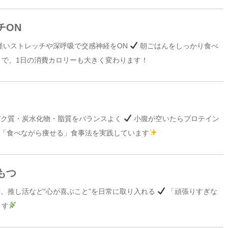
チON
軽いストレッチや深呼吸で交感神経をON
朝ごはんをしっかり食べ
とで、1日の消費カロリーも大きく変わります！
ク質・炭水化物・脂質をバランスよく
小腹が空いたらプロテイン
ど「食べながら痩せる」食事法を実践しています
もつ
、推し活など“心が喜ぶこと”を日常に取り入れる
「頑張りすぎな
ます