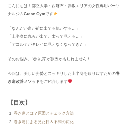
こんにちは！都立大学・西麻布・赤坂エリアの女性専用パーソ
ナルジム
Grace Gym
です
「なんだか肩が前に出てる気がする…」
「上半身に丸みが出て、太って見える…」
「デコルテがキレイに見えなくなってきた」
そのお悩み、“巻き肩”が原因かもしれません！
今回は、美しい姿勢とスッキリした上半身を取り戻すための
巻
き肩改善メソッド
をご紹介します
【目次】
巻き肩とは？原因とチェック方法
巻き肩による見た目＆不調の変化