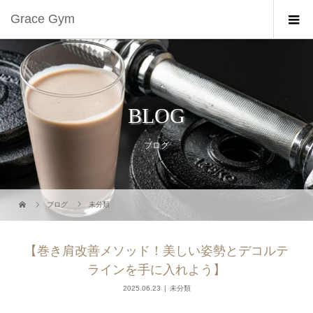
Grace Gym
BLOG
ブログ
ブログ
未分類
【巻き肩改善メソッド！美しい姿勢とデコルテ
ラインを手に入れよう】
2025.06.23
未分類