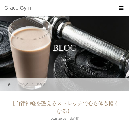
Grace Gym
BLOG
ブログ
ブログ
未分類
【自律神経を整えるストレッチで心も体も軽く
なる】
2025.10.28
未分類