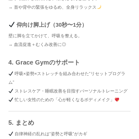
→ 首や背中の緊張をゆるめ、全身リラックス
仰向け脚上げ（30秒〜1分）
壁に脚を立てかけて、呼吸を整える。
→ 血流促進＋むくみ改善に◎
4. Grace Gymのサポート
呼吸×姿勢×ストレッチを組み合わせた“リセットプログラ
ム”
ストレスケア・睡眠改善を目指すパーソナルトレーニング
忙しい女性のための「心が軽くなるボディメイク」
5. まとめ
自律神経の乱れは“姿勢と呼吸”がカギ