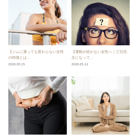
【ジムに通っても変わらない女性
【運動が続かない女性へ｜三日坊
の特徴とは...
主になって...
2026.05.15
2026.05.13