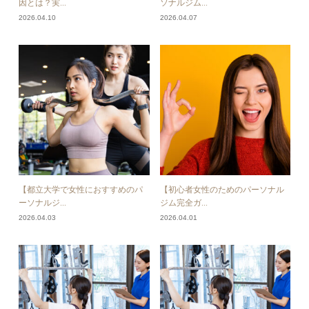
因とは？実...
ソナルジム...
2026.04.10
2026.04.07
【都立大学で女性におすすめのパ
【初心者女性のためのパーソナル
ーソナルジ...
ジム完全ガ...
2026.04.03
2026.04.01